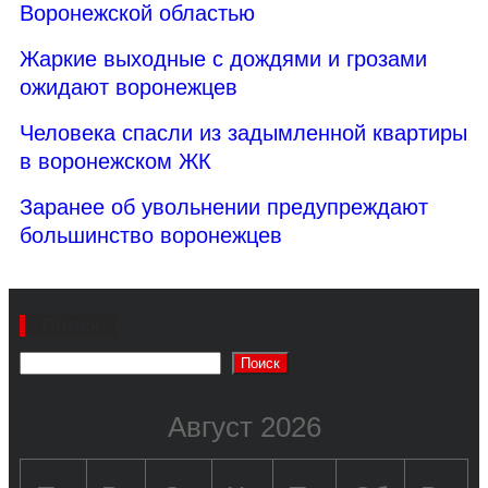
Воронежской областью
Жаркие выходные с дождями и грозами
ожидают воронежцев
Человека спасли из задымленной квартиры
в воронежском ЖК
Заранее об увольнении предупреждают
большинство воронежцев
Поиск
Поиск
Август 2026