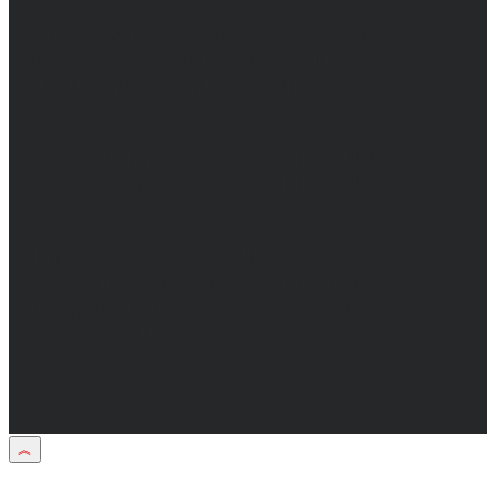
Учредители: Бабаян Ю.С., Омельченко Т.С.
Директор: Бабаян Юрий Сергеевич.
Главный редактор: Бабаян Юрий
Сергеевич.
Адрес электронной почты редакции:
info@obozvrn.ru. Телефон редакции:
+7(473) 232-02-40.
Материалы рубрики "Пресс-релиз"
публикуются в рамках договоров на
информационное сопровождение
деятельности.