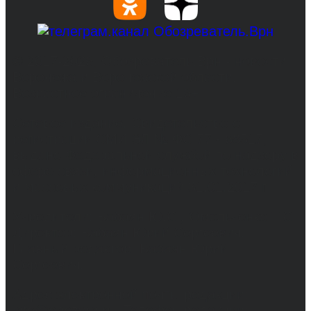
© 2017-2026, Обозреватель.Врн - новости
Воронежа и Воронежской области.
Возрастное ограничение 16+
Сетевое издание. Свидетельство о
регистрации СМИ ЭЛ № ФС 77 - 68517,
выдано Федеральной службой по надзору в
сфере связи, информационных технологий
и массовых коммуникаций 31.01.2017 г.
Учредители: Бабаян Ю.С., Омельченко Т.С.
Директор: Бабаян Юрий Сергеевич.
Главный редактор: Бабаян Юрий
Сергеевич.
Адрес электронной почты редакции:
info@obozvrn.ru. Телефон редакции: