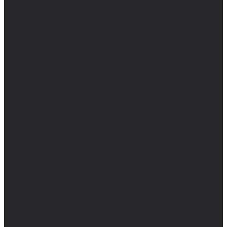
© 2017-2026, Обозреватель.Врн - новости
Воронежа и Воронежской области.
Возрастное ограничение 16+
Сетевое издание. Свидетельство о
регистрации СМИ ЭЛ № ФС 77 - 68517,
выдано Федеральной службой по надзору в
сфере связи, информационных технологий
и массовых коммуникаций 31.01.2017 г.
Учредители: Бабаян Ю.С., Омельченко Т.С.
Директор: Бабаян Юрий Сергеевич.
Главный редактор: Бабаян Юрий
Сергеевич.
Адрес электронной почты редакции:
info@obozvrn.ru. Телефон редакции:
+7(473) 232-02-40.