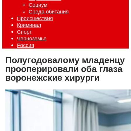
Социум
Среда обитания
Происшествия
Криминал
Спорт
Черноземье
Россия
Полугодовалому младенцу
прооперировали оба глаза
воронежские хирурги