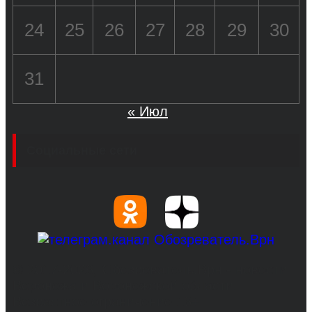
24
25
26
27
28
29
30
31
« Июл
Социальные сети
© 2017-2026, Обозреватель.Врн - новости
Воронежа и Воронежской области.
Возрастное ограничение 16+