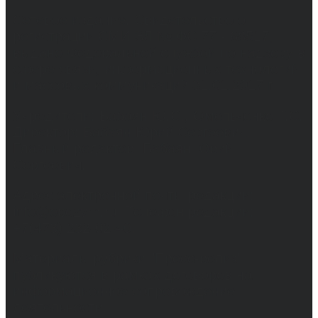
Сетевое издание. Свидетельство о
регистрации СМИ ЭЛ № ФС 77 - 68517,
выдано Федеральной службой по надзору в
сфере связи, информационных технологий
и массовых коммуникаций 31.01.2017 г.
Учредители: Бабаян Ю.С., Омельченко Т.С.
Директор: Бабаян Юрий Сергеевич.
Главный редактор: Бабаян Юрий
Сергеевич.
Адрес электронной почты редакции:
info@obozvrn.ru. Телефон редакции:
+7(473) 232-02-40.
Материалы рубрики "Пресс-релиз"
публикуются в рамках договоров на
информационное сопровождение
деятельности.