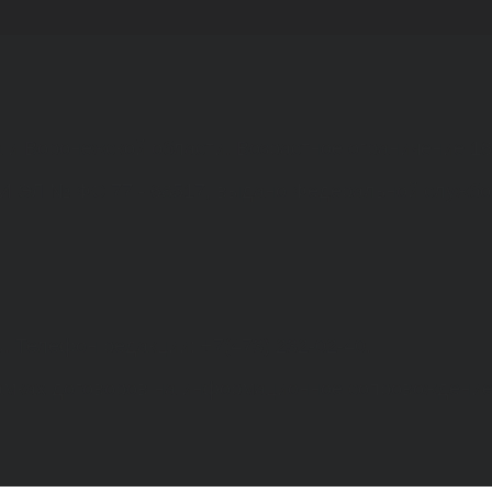
а и Воронежской области. Возрастное ограничение 1
МИ ЭЛ № ФС 77 - 68517, выдано Федеральной службо
. Телефон редакции: +7(473) 232-02-40.
рамках договоров на информационное сопровождение