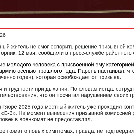
026
ный житель не смог оспорить решение призывной ко
орник, 12 мая, сообщили в пресс-службе районного 
ие молодого человека с присвоенной ему категорией 
 армию осенью прошлого года. Парень настаивал, чт
ченно годен), которая освобождает от призыва.
я и трудности при дыхании. По словам истца, сотруд
ельствования, что он посчитал нарушением своих г
сентябре 2025 года местный житель уже проходил ко
я «Б-3». На момент вынесения призывной комиссией 
овек в военкомат не предоставлял.
военкомат о новых симптомах, правда, не подтверди