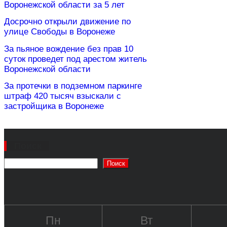
Воронежской области за 5 лет
Досрочно открыли движение по
улице Свободы в Воронеже
За пьяное вождение без прав 10
суток проведет под арестом житель
Воронежской области
За протечки в подземном паркинге
штраф 420 тысяч взыскали с
застройщика в Воронеже
Поиск
Поиск
Пн
Вт