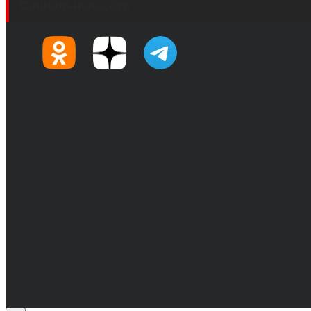
Социальные сети
© 2017-2026, Обозреватель.Врн - новости Воронеж
Сетевое издание. Свидетельство о регистрации С
технологий и массовых коммуникаций 31.01.2017 г.
Учредители: Бабаян Ю.С., Омельченко Т.С.
Директор: Бабаян Юрий Сергеевич.
Главный редактор: Бабаян Юрий Сергеевич.
Адрес электронной почты редакции: info@obozvrn.ru
Материалы рубрики "Пресс-релиз" публикуются в 