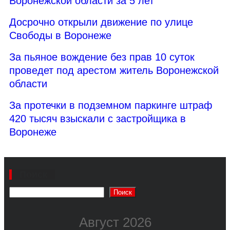
Воронежской области за 5 лет
Досрочно открыли движение по улице
Свободы в Воронеже
За пьяное вождение без прав 10 суток
проведет под арестом житель Воронежской
области
За протечки в подземном паркинге штраф
420 тысяч взыскали с застройщика в
Воронеже
Поиск
Поиск
Август 2026