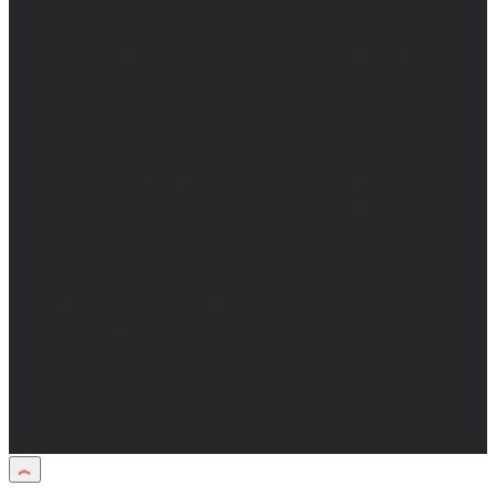
и массовых коммуникаций 31.01.2017 г.
Учредители: Бабаян Ю.С., Омельченко Т.С.
Директор: Бабаян Юрий Сергеевич.
Главный редактор: Бабаян Юрий
Сергеевич.
Адрес электронной почты редакции:
info@obozvrn.ru. Телефон редакции:
+7(473) 232-02-40.
Материалы рубрики "Пресс-релиз"
публикуются в рамках договоров на
информационное сопровождение
деятельности.