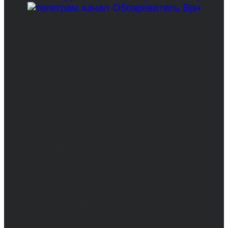
© 2017-2026, Обозреватель.Врн - новости
Воронежа и Воронежской области.
Возрастное ограничение 16+
Сетевое издание. Свидетельство о
регистрации СМИ ЭЛ № ФС 77 - 68517,
выдано Федеральной службой по надзору в
сфере связи, информационных технологий
и массовых коммуникаций 31.01.2017 г.
Учредители: Бабаян Ю.С., Омельченко Т.С.
Директор: Бабаян Юрий Сергеевич.
Главный редактор: Бабаян Юрий
Сергеевич.
Адрес электронной почты редакции:
info@obozvrn.ru. Телефон редакции:
+7(473) 232-02-40.