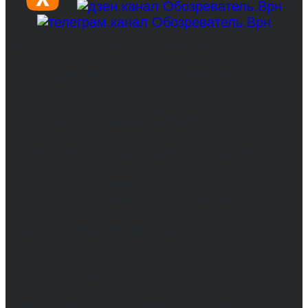
© 2017-2026, Обозреватель.Врн - новости
Воронежа и Воронежской области.
Возрастное ограничение 16+
Сетевое издание. Свидетельство о
регистрации СМИ ЭЛ № ФС 77 - 68517,
выдано Федеральной службой по надзору в
сфере связи, информационных технологий
и массовых коммуникаций 31.01.2017 г.
Учредители: Бабаян Ю.С., Омельченко Т.С.
Директор: Бабаян Юрий Сергеевич.
Главный редактор: Бабаян Юрий
Сергеевич.
Адрес электронной почты редакции:
info@obozvrn.ru. Телефон редакции: