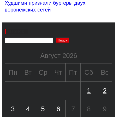
Худшими признали бургеры двух
воронежских сетей
Поиск
Поиск
Август 2026
Пн
Вт
Ср
Чт
Пт
Сб
Вс
1
2
3
4
5
6
7
8
9