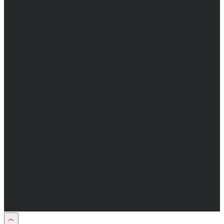
и массовых коммуникаций 31.01.2017 г.
Учредители: Бабаян Ю.С., Омельченко Т.С.
Директор: Бабаян Юрий Сергеевич.
Главный редактор: Бабаян Юрий
Сергеевич.
Адрес электронной почты редакции:
info@obozvrn.ru. Телефон редакции:
+7(473) 232-02-40.
Материалы рубрики "Пресс-релиз"
публикуются в рамках договоров на
информационное сопровождение
деятельности.