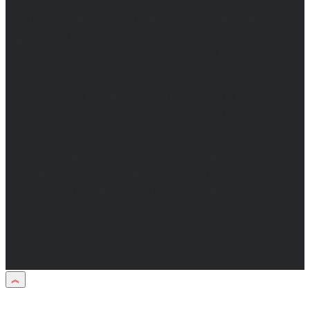
Учредители: Бабаян Ю.С., Омельченко Т.С.
Директор: Бабаян Юрий Сергеевич.
Главный редактор: Бабаян Юрий
Сергеевич.
Адрес электронной почты редакции:
info@obozvrn.ru. Телефон редакции:
+7(473) 232-02-40.
Материалы рубрики "Пресс-релиз"
публикуются в рамках договоров на
информационное сопровождение
деятельности.