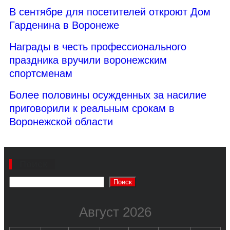
В сентябре для посетителей откроют Дом
Гарденина в Воронеже
Награды в честь профессионального
праздника вручили воронежским
спортсменам
Более половины осужденных за насилие
приговорили к реальным срокам в
Воронежской области
Поиск
Поиск
Август 2026