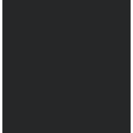
выдано Федеральной службой по надзору в
сфере связи, информационных технологий
и массовых коммуникаций 31.01.2017 г.
Учредители: Бабаян Ю.С., Омельченко Т.С.
Директор: Бабаян Юрий Сергеевич.
Главный редактор: Бабаян Юрий
Сергеевич.
Адрес электронной почты редакции:
info@obozvrn.ru. Телефон редакции:
+7(473) 232-02-40.
Материалы рубрики "Пресс-релиз"
публикуются в рамках договоров на
информационное сопровождение
деятельности.