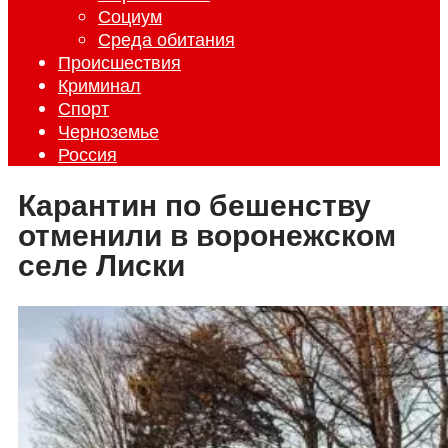
Социум
Среда обитания
Происшествия
Криминал
Спорт
Черноземье
Россия
Карантин по бешенству
отменили в воронежском
селе Лиски