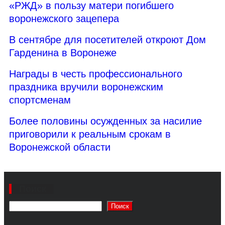
«РЖД» в пользу матери погибшего
воронежского зацепера
В сентябре для посетителей откроют Дом
Гарденина в Воронеже
Награды в честь профессионального
праздника вручили воронежским
спортсменам
Более половины осужденных за насилие
приговорили к реальным срокам в
Воронежской области
Поиск
Поиск