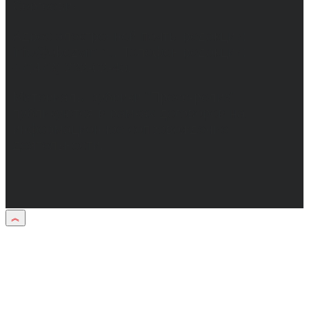
Сергеевич.
Адрес электронной почты редакции:
info@obozvrn.ru. Телефон редакции:
+7(473) 232-02-40.
Материалы рубрики "Пресс-релиз"
публикуются в рамках договоров на
информационное сопровождение
деятельности.