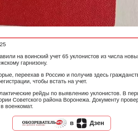
025
или на воинский учет 65 уклонистов из числа новых
жскому гарнизону.
торые, переехав в Россию и получив здесь гражданст
гистрации, чтобы встать на учет.
лактические рейды по выявлению уклонистов. В пери
ории Советского района Воронежа. Документу прове
в военкомат.
в
Дзен