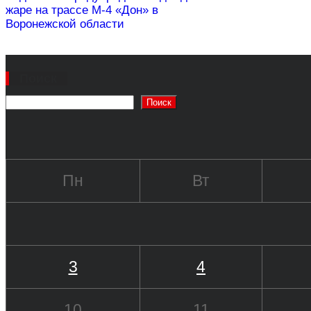
жаре на трассе М-4 «Дон» в
Воронежской области
Поиск
Поиск
Пн
Вт
3
4
10
11