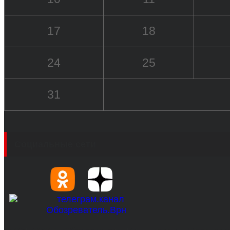
17
18
24
25
31
Социальные сети