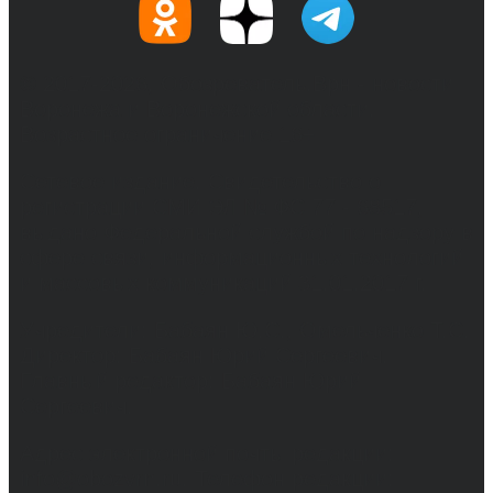
© 2017-2026, Обозреватель.Врн - новости
Воронежа и Воронежской области.
Возрастное ограничение 16+
Сетевое издание. Свидетельство о
регистрации СМИ ЭЛ № ФС 77 - 68517,
выдано Федеральной службой по надзору в
сфере связи, информационных технологий
и массовых коммуникаций 31.01.2017 г.
Учредители: Бабаян Ю.С., Омельченко Т.С.
Директор: Бабаян Юрий Сергеевич.
Главный редактор: Бабаян Юрий
Сергеевич.
Адрес электронной почты редакции:
info@obozvrn.ru. Телефон редакции: