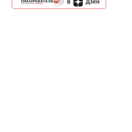
в
Дзен