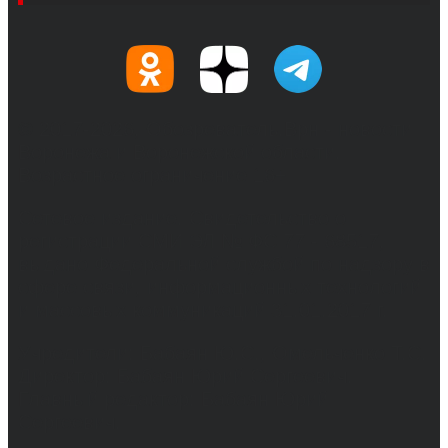
© 2017-2026, Обозреватель.Врн - новости
Воронежа и Воронежской области.
Возрастное ограничение 16+
Сетевое издание. Свидетельство о
регистрации СМИ ЭЛ № ФС 77 - 68517,
выдано Федеральной службой по надзору в
сфере связи, информационных технологий
и массовых коммуникаций 31.01.2017 г.
Учредители: Бабаян Ю.С., Омельченко Т.С.
Директор: Бабаян Юрий Сергеевич.
Главный редактор: Бабаян Юрий
Сергеевич.