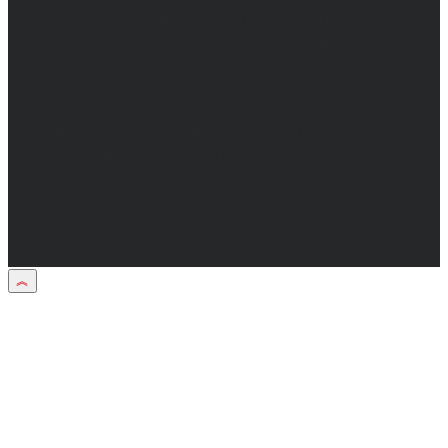
Адрес электронной почты редакции:
info@obozvrn.ru. Телефон редакции:
+7(473) 232-02-40.
Материалы рубрики "Пресс-релиз"
публикуются в рамках договоров на
информационное сопровождение
деятельности.