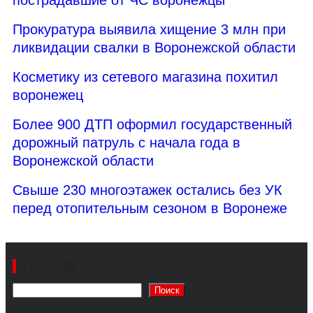
Прокуратура выявила хищение 3 млн при
ликвидации свалки в Воронежской области
Косметику из сетевого магазина похитил
воронежец
Более 900 ДТП оформил государственный
дорожный патруль с начала года в
Воронежской области
Свыше 230 многоэтажек остались без УК
перед отопительным сезоном в Воронеже
Поиск
Поиск