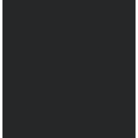
выдано Федеральной службой по надзору в
сфере связи, информационных технологий
и массовых коммуникаций 31.01.2017 г.
Учредители: Бабаян Ю.С., Омельченко Т.С.
Директор: Бабаян Юрий Сергеевич.
Главный редактор: Бабаян Юрий
Сергеевич.
Адрес электронной почты редакции:
info@obozvrn.ru. Телефон редакции:
+7(473) 232-02-40.
Материалы рубрики "Пресс-релиз"
публикуются в рамках договоров на
информационное сопровождение
деятельности.