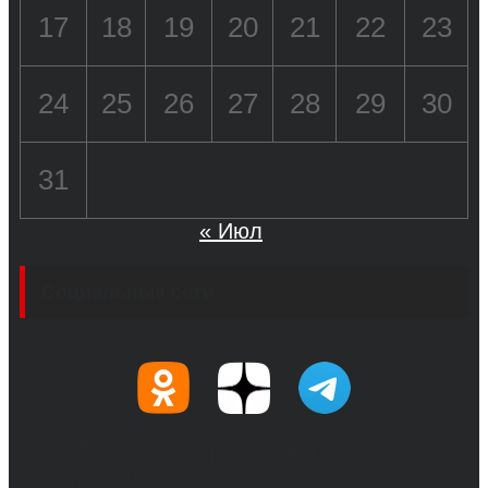
17
18
19
20
21
22
23
24
25
26
27
28
29
30
31
« Июл
Социальные сети
© 2017-2026, Обозреватель.Врн - новости
Воронежа и Воронежской области.