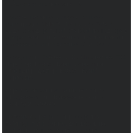
Возрастное ограничение 16+
Сетевое издание. Свидетельство о
регистрации СМИ ЭЛ № ФС 77 - 68517,
выдано Федеральной службой по надзору в
сфере связи, информационных технологий
и массовых коммуникаций 31.01.2017 г.
Учредители: Бабаян Ю.С., Омельченко Т.С.
Директор: Бабаян Юрий Сергеевич.
Главный редактор: Бабаян Юрий
Сергеевич.
Адрес электронной почты редакции:
info@obozvrn.ru. Телефон редакции:
+7(473) 232-02-40.
Материалы рубрики "Пресс-релиз"
публикуются в рамках договоров на
информационное сопровождение