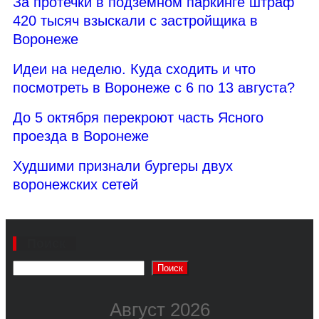
За протечки в подземном паркинге штраф
420 тысяч взыскали с застройщика в
Воронеже
Идеи на неделю. Куда сходить и что
посмотреть в Воронеже с 6 по 13 августа?
До 5 октября перекроют часть Ясного
проезда в Воронеже
Худшими признали бургеры двух
воронежских сетей
Поиск
Поиск
Август 2026