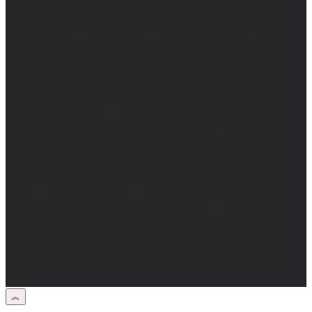
и массовых коммуникаций 31.01.2017 г.
Учредители: Бабаян Ю.С., Омельченко Т.С.
Директор: Бабаян Юрий Сергеевич.
Главный редактор: Бабаян Юрий
Сергеевич.
Адрес электронной почты редакции:
info@obozvrn.ru. Телефон редакции:
+7(473) 232-02-40.
Материалы рубрики "Пресс-релиз"
публикуются в рамках договоров на
информационное сопровождение
деятельности.