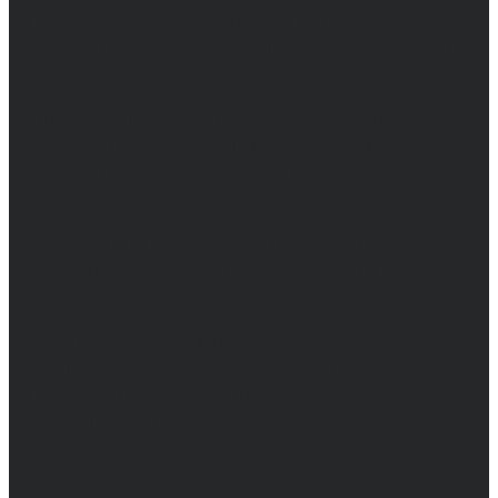
выдано Федеральной службой по надзору в
сфере связи, информационных технологий
и массовых коммуникаций 31.01.2017 г.
Учредители: Бабаян Ю.С., Омельченко Т.С.
Директор: Бабаян Юрий Сергеевич.
Главный редактор: Бабаян Юрий
Сергеевич.
Адрес электронной почты редакции:
info@obozvrn.ru. Телефон редакции:
+7(473) 232-02-40.
Материалы рубрики "Пресс-релиз"
публикуются в рамках договоров на
информационное сопровождение
деятельности.