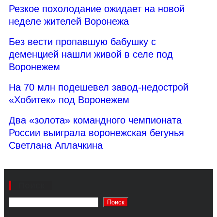
Резкое похолодание ожидает на новой
неделе жителей Воронежа
Без вести пропавшую бабушку с
деменцией нашли живой в селе под
Воронежем
На 70 млн подешевел завод-недострой
«Хобитек» под Воронежем
Два «золота» командного чемпионата
России выиграла воронежская бегунья
Светлана Аплачкина
Поиск
Поиск