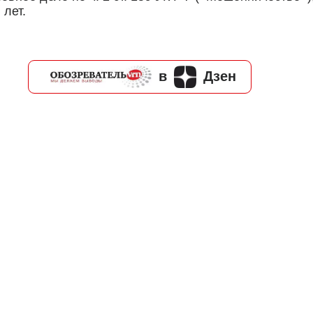
 лет.
в
Дзен