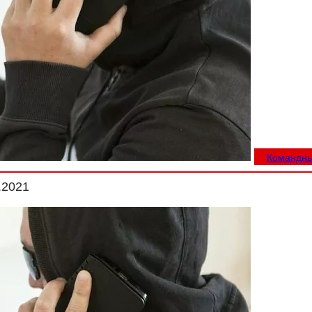
Командны
.2021