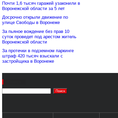
Почти 1,6 тысяч гаражей узаконили в
Воронежской области за 5 лет
Досрочно открыли движение по
улице Свободы в Воронеже
За пьяное вождение без прав 10
суток проведет под арестом житель
Воронежской области
За протечки в подземном паркинге
штраф 420 тысяч взыскали с
застройщика в Воронеже
Поиск
Поиск