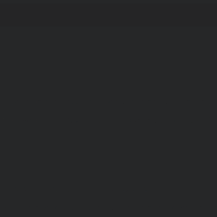
а и Воронежской области. Возрастное ограничение 1
МИ ЭЛ № ФС 77 - 68517, выдано Федеральной службо
. Телефон редакции: +7(473) 232-02-40.
рамках договоров на информационное сопровождение