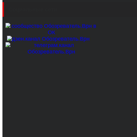
Социальные сети
© 2017-2026, Обозреватель.Врн - новости Воронеж
Сетевое издание. Свидетельство о регистрации С
технологий и массовых коммуникаций 31.01.2017 г.
Учредители: Бабаян Ю.С., Омельченко Т.С.
Директор: Бабаян Юрий Сергеевич.
Главный редактор: Бабаян Юрий Сергеевич.
Адрес электронной почты редакции: info@obozvrn.ru
Материалы рубрики "Пресс-релиз" публикуются в 