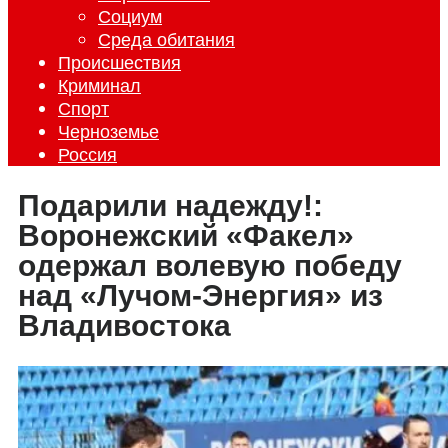
Социум
Среда обитания
Происшествия
Криминал
Спорт
Черноземье
Россия
Подарили надежду!:
Воронежский «Факел»
одержал волевую победу
над «Лучом-Энергия» из
Владивостока