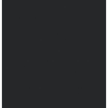
© 2017-2026, Обозреватель.Врн - новости
Воронежа и Воронежской области.
Возрастное ограничение 16+
Сетевое издание. Свидетельство о
регистрации СМИ ЭЛ № ФС 77 - 68517,
выдано Федеральной службой по надзору в
сфере связи, информационных технологий
и массовых коммуникаций 31.01.2017 г.
Учредители: Бабаян Ю.С., Омельченко Т.С.
Директор: Бабаян Юрий Сергеевич.
Главный редактор: Бабаян Юрий
Сергеевич.
Адрес электронной почты редакции:
info@obozvrn.ru. Телефон редакции:
+7(473) 232-02-40.