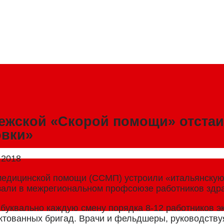
нежской «Скорой помощи» отстаи
овки»
.2018
медицинской помощи (ССМП) устроили «итальянскую 
зали в межрегиональном профсоюзе работников здра
 буквально каждую смену порядка 8-12 работников э
ектованных бригад. Врачи и фельдшеры, руководств