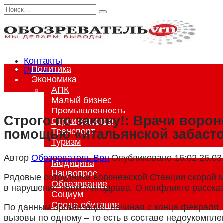
Перейти
Search
к
for:
содержанию
Контакты
Политика
Реклама
Экономика
АПК
Малый бизнес
Промышленность
Строго по закону!: Врачи воро
Строительство
Транспорт
помощью «итальянской забаст
Туризм
Общество
Автор
Обозреватель.Врн
Опубликовано
16:02 26.03
Медицина
Нацвопрос
Рядовые сотрудники воронежской Станции скорой 
Образование
в нарушение норм Минздрава. О конфликте расска
Социум
Среда обитания
По данным организации, начиная с конца февраля,
Происшествия
вызовы по одному – то есть в составе недоукомпл