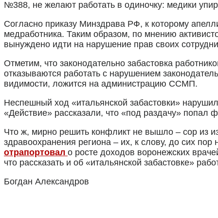
Криминал
№388, не желают работать в одиночку: медики упир
Спорт
Черноземье
Согласно приказу Минздрава РФ, к которому апелли
Россия
медработника. Таким образом, по мнению активист
вынуждено идти на нарушение прав своих сотрудник
Отметим, что законодательно забастовка работнико
отказываются работать с нарушением законодательс
видимости, ложится на администрацию ССМП.
Неспешный ход «итальянской забастовки» нарушило
«Действие» рассказали, что «под раздачу» попал 
Что ж, мирно решить конфликт не вышло – сор из 
здравоохранения региона – их, к слову, до сих пор
отрапортовал
о росте доходов воронежских врачей
что рассказать и об «итальянской забастовке» ра
Богдан Александров