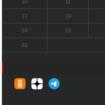
10
11
17
18
24
25
31
Социальные сети
© 2017-2026, Обозреватель.Врн - новости Воронеж