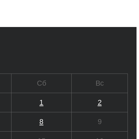
Сб
Вс
1
2
8
9