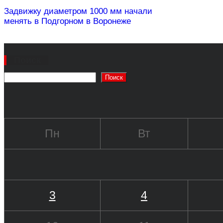
Задвижку диаметром 1000 мм начали
менять в Подгорном в Воронеже
Поиск
Поиск
Пн
Вт
3
4