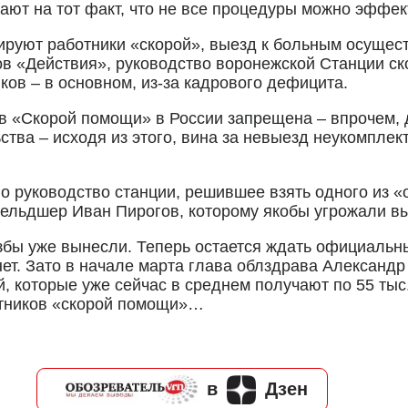
ают на тот факт, что не все процедуры можно эффек
руют работники «скорой», выезд к больным осуществ
ов «Действия», руководство воронежской Станции с
ов – в основном, из-за кадрового дефицита.
в «Скорой помощи» в России запрещена – впрочем, 
тва – исходя из этого, вина за невыезд неукомплек
 руководство станции, решившее взять одного из «о
фельдшер Иван Пирогов, которому якобы угрожали в
избы уже вынесли. Теперь остается ждать официаль
 нет. Зато в начале марта глава облздрава Александ
, которые уже сейчас в среднем получают по 55 тыс.
ботников «скорой помощи»…
в
Дзен