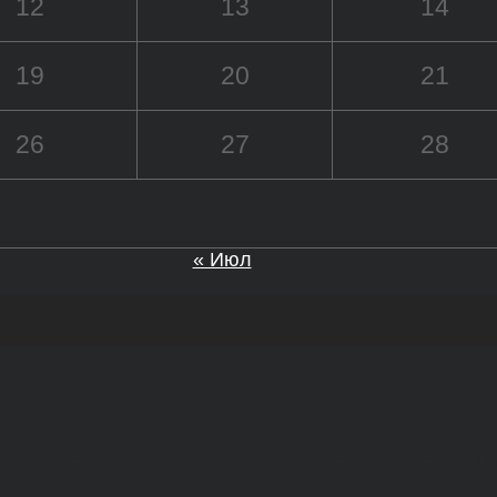
12
13
14
19
20
21
26
27
28
« Июл
а и Воронежской области. Возрастное ограничение 1