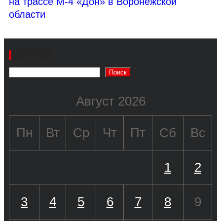
на трассе М-4 «Дон» в Воронежской
области
Поиск
Поиск
Август 2026
Пн
Вт
Ср
Чт
Пт
Сб
Вс
1
2
3
4
5
6
7
8
9