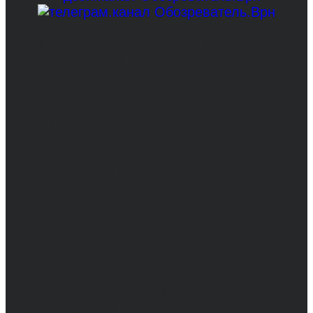
© 2017-2026, Обозреватель.Врн - новости
Воронежа и Воронежской области.
Возрастное ограничение 16+
Сетевое издание. Свидетельство о
регистрации СМИ ЭЛ № ФС 77 - 68517,
выдано Федеральной службой по надзору в
сфере связи, информационных технологий
и массовых коммуникаций 31.01.2017 г.
Учредители: Бабаян Ю.С., Омельченко Т.С.
Директор: Бабаян Юрий Сергеевич.
Главный редактор: Бабаян Юрий
Сергеевич.
Адрес электронной почты редакции:
info@obozvrn.ru. Телефон редакции:
+7(473) 232-02-40.