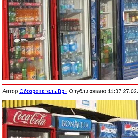
Криминал
Спорт
Черноземье
Россия
Автор
Обозреватель.Врн
Опубликовано
11:37 27.02