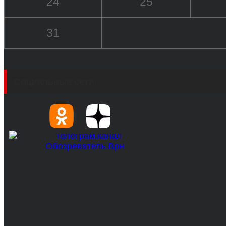
24
25
31
Социальные сети
© 2017-2026, Обозреватель.Врн - новости Воронеж
Сетевое издание. Свидетельство о регистрации С
технологий и массовых коммуникаций 31.01.2017 г.
Учредители: Бабаян Ю.С., Омельченко Т.С.