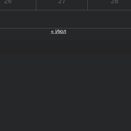
26
27
28
« Июл
а и Воронежской области. Возрастное ограничение 1
МИ ЭЛ № ФС 77 - 68517, выдано Федеральной службо