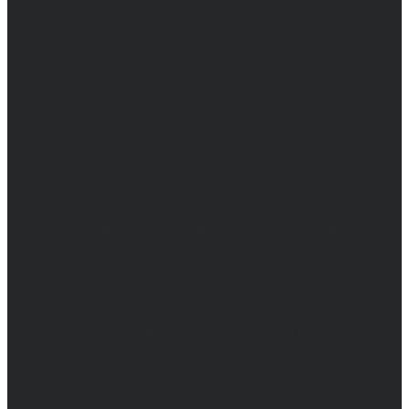
© 2017-2026, Обозреватель.Врн - новости
Воронежа и Воронежской области.
Возрастное ограничение 16+
Сетевое издание. Свидетельство о
регистрации СМИ ЭЛ № ФС 77 - 68517,
выдано Федеральной службой по надзору в
сфере связи, информационных технологий
и массовых коммуникаций 31.01.2017 г.
Учредители: Бабаян Ю.С., Омельченко Т.С.
Директор: Бабаян Юрий Сергеевич.
Главный редактор: Бабаян Юрий
Сергеевич.
Адрес электронной почты редакции:
info@obozvrn.ru. Телефон редакции:
+7(473) 232-02-40.