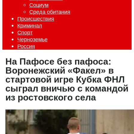
Социум
Среда обитания
Происшествия
Криминал
Спорт
Черноземье
Россия
На Пафосе без пафоса:
Воронежский «Факел» в
стартовой игре Кубка ФНЛ
сыграл вничью с командой
из ростовского села