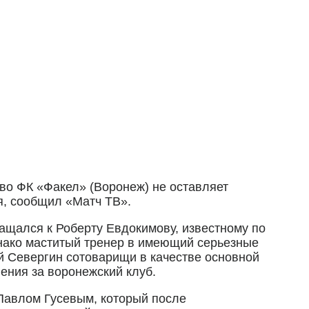
во ФК «Факел» (Воронеж) не оставляет
я, сообщил «Матч ТВ».
щался к Роберту Евдокимову, известному по
днако маститый тренер в имеющий серьезные
й Севергин сотоварищи в качестве основной
ния за воронежский клуб.
Павлом Гусевым, который после