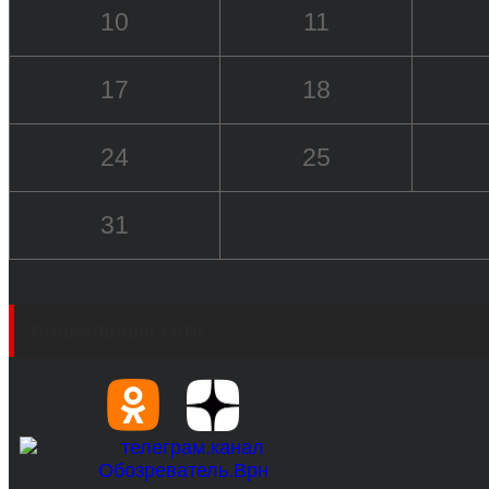
10
11
17
18
24
25
31
Социальные сети