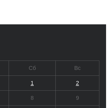
Сб
Вс
1
2
8
9